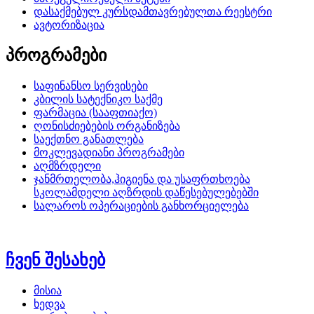
დასაქმებულ კურსდამთავრებულთა რეესტრი
ავტორიზაცია
პროგრამები
საფინანსო სერვისები
კბილის სატექნიკო საქმე
ფარმაცია (სააფთიაქო)
ღონისძიებების ორგანიზება
საექთნო განათლება
მოკლევადიანი პროგრამები
აღმზრდელი
ჯანმრთელობა,ჰიგიენა და უსაფრთხოება
სკოლამდელი აღზრდის დაწესებულებებში
სალაროს ოპერაციების განხორციელება
ჩვენ შესახებ
მისია
ხედვა