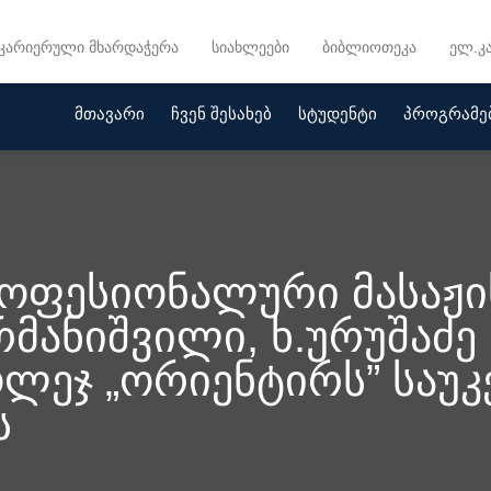
კარიერული მხარდაჭერა
სიახლეები
ბიბლიოთეკა
ელ.კ
მთავარი
ჩვენ შესახებ
სტუდენტი
პროგრამე
ოფესიონალური მასაჟის
მანიშვილი, ხ.ურუშაძე
ლეჯ „ორიენტირს” საუ
ს