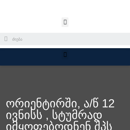
ორიენტირში, ა/წ 12
ივნისს , სტუმრად
იმყოფებოდნენ შპს