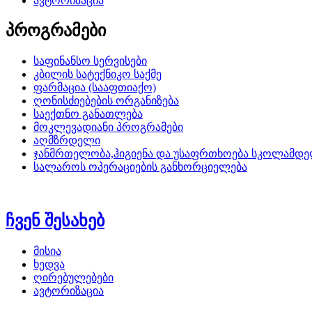
ავტორიზაცია
პროგრამები
საფინანსო სერვისები
კბილის სატექნიკო საქმე
ფარმაცია (სააფთიაქო)
ღონისძიებების ორგანიზება
საექთნო განათლება
მოკლევადიანი პროგრამები
აღმზრდელი
ჯანმრთელობა,ჰიგიენა და უსაფრთხოება სკოლამდე
სალაროს ოპერაციების განხორციელება
ჩვენ შესახებ
მისია
ხედვა
ღირებულებები
ავტორიზაცია