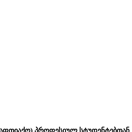
ააფთიაქო) პროფესიულ სტუდენტებთან